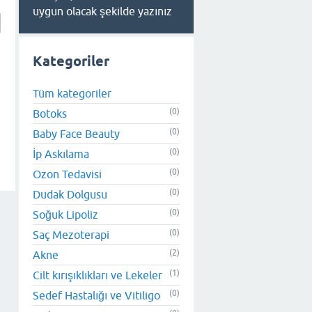
uygun olacak şekilde yazınız
Kategoriler
Tüm kategoriler
(0)
Botoks
(0)
Baby Face Beauty
(0)
İp Askılama
(0)
Ozon Tedavisi
(0)
Dudak Dolgusu
(0)
Soğuk Lipoliz
(0)
Saç Mezoterapi
(2)
Akne
(1)
Cilt kırışıklıkları ve Lekeler
(0)
Sedef Hastalığı ve Vitiligo