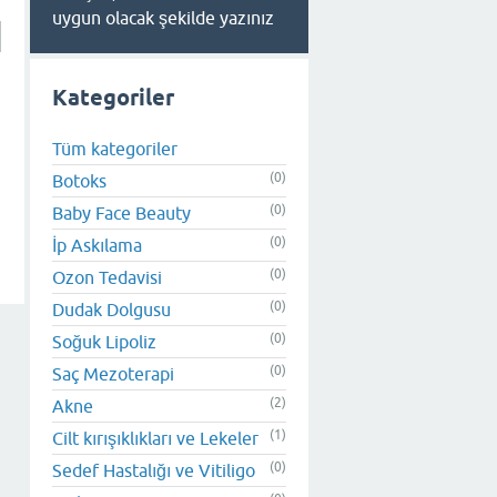
uygun olacak şekilde yazınız
Kategoriler
Tüm kategoriler
(0)
Botoks
(0)
Baby Face Beauty
(0)
İp Askılama
(0)
Ozon Tedavisi
(0)
Dudak Dolgusu
(0)
Soğuk Lipoliz
(0)
Saç Mezoterapi
(2)
Akne
(1)
Cilt kırışıklıkları ve Lekeler
(0)
Sedef Hastalığı ve Vitiligo