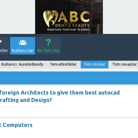
iler
Kullanıcılar
Bir Soru Sor
Kullanıcı: AurelioBundy
Yeni etkinlikler
Tüm sorular
Tüm cevaplar
foreign Architects to give them best autocad
Drafting and Design?
t Computers