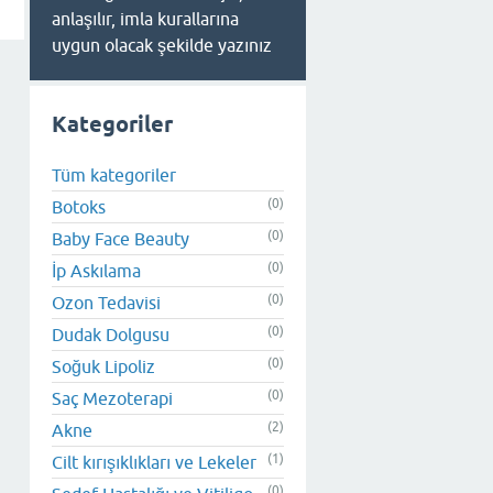
anlaşılır, imla kurallarına
uygun olacak şekilde yazınız
Kategoriler
Tüm kategoriler
(0)
Botoks
(0)
Baby Face Beauty
(0)
İp Askılama
(0)
Ozon Tedavisi
(0)
Dudak Dolgusu
(0)
Soğuk Lipoliz
(0)
Saç Mezoterapi
(2)
Akne
(1)
Cilt kırışıklıkları ve Lekeler
(0)