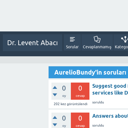
Dr. Levent Abacı
Sorular
Cevaplanmamış
Kategor
AurelioBundy'in soruları
Suggest good 
0
0
services like 
oy
cevap
soruldu
202
kez görüntülendi
Answers abou
0
0
soruldu
oy
cevap