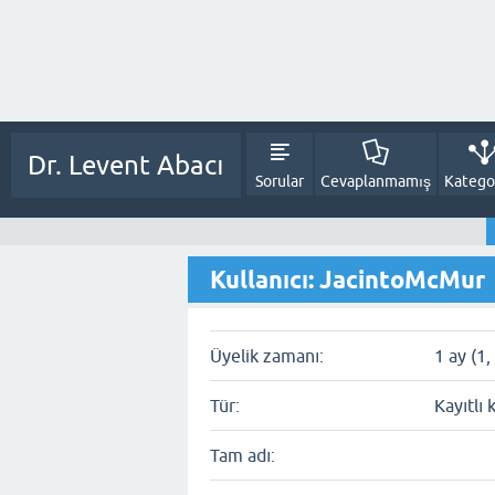
Dr. Levent Abacı
Sorular
Cevaplanmamış
Kategor
Kullanıcı: JacintoMcMur
Üyelik zamanı:
1 ay (1
Tür:
Kayıtlı 
Tam adı: