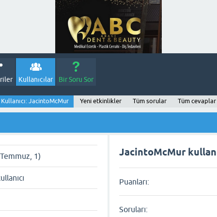
iler
Kullanıcılar
Bir Soru Sor
Kullanıcı: JacintoMcMur
Yeni etkinlikler
Tüm sorular
Tüm cevaplar
JacintoMcMur kullanıc
, Temmuz, 1)
kullanıcı
Puanları:
Soruları: