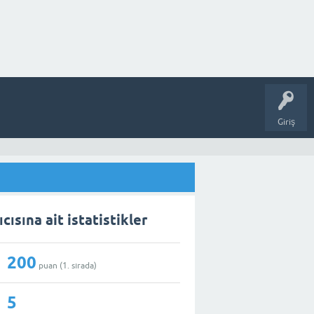
Giriş
ısına ait istatistikler
200
puan (
1
. sırada)
5