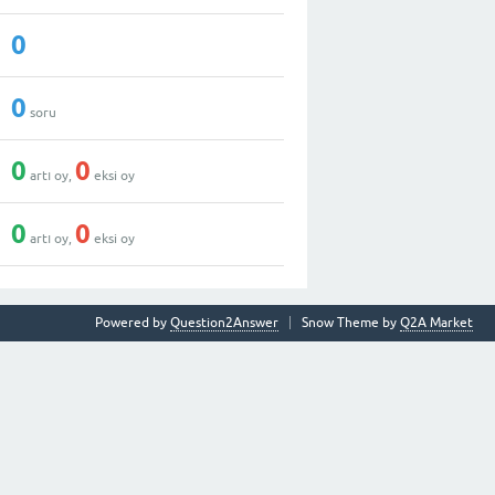
0
0
soru
0
0
artı oy,
eksi oy
0
0
artı oy,
eksi oy
Powered by
Question2Answer
Snow Theme by
Q2A Market