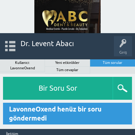
Dr. Levent Abacı
Giriş
Kullanıcı:
Yeni etkinlikler
Tüm sorular
LavonneOxend
Tüm cevaplar
Bir Soru Sor
LavonneOxend henüz bir soru
göndermedi
İletişim