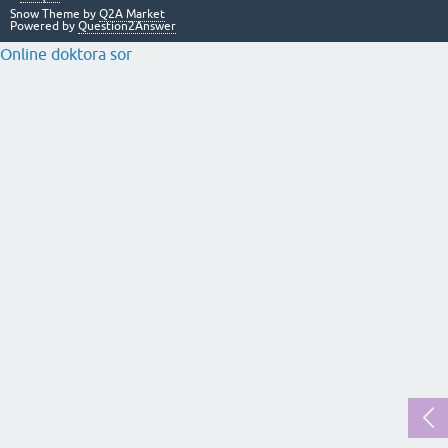
Snow Theme by
Q2A Market
Powered by
Question2Answer
Online doktora sor