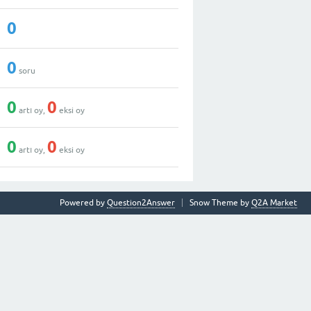
0
0
soru
0
0
artı oy,
eksi oy
0
0
artı oy,
eksi oy
Powered by
Question2Answer
Snow Theme by
Q2A Market