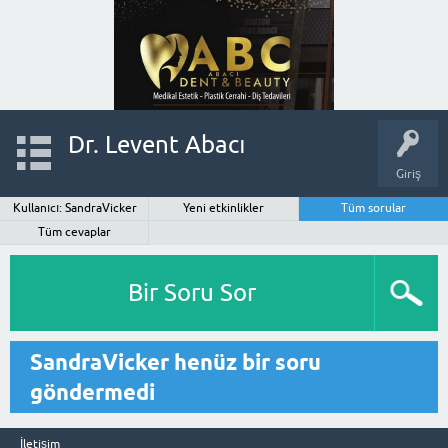
Dr. Levent Abacı
Giriş
Kullanıcı: SandraVicker
Yeni etkinlikler
Tüm sorular
Tüm cevaplar
Bir Soru Sor
SandraVicker henüz bir soru
göndermedi
İletişim