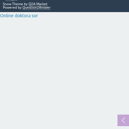
Snow Theme by
Q2A Market
Powered by
Question2Answer
Online doktora sor