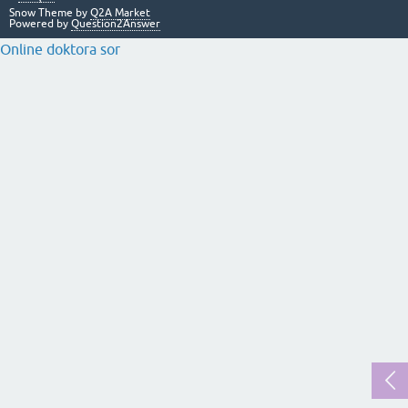
Snow Theme by
Q2A Market
Powered by
Question2Answer
Online doktora sor