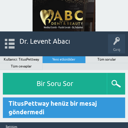
Dr. Levent Abacı
Giriş
Kullanıcı: TitusPettway
Yeni etkinlikler
Tüm sorular
Tüm cevaplar
Bir Soru Sor
TitusPettway henüz bir mesaj
göndermedi
İletişim