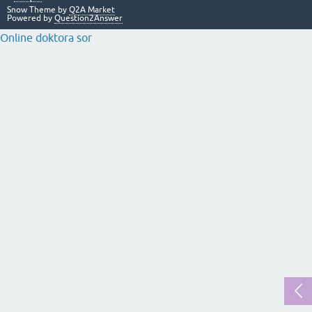
Snow Theme by
Q2A Market
Powered by
Question2Answer
Online doktora sor