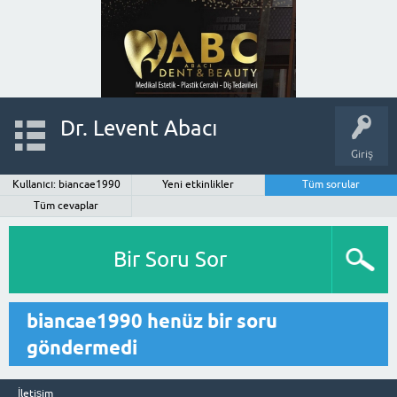
Dr. Levent Abacı
Giriş
Kullanıcı: biancae1990
Yeni etkinlikler
Tüm sorular
Tüm cevaplar
Bir Soru Sor
biancae1990 henüz bir soru
göndermedi
İletişim