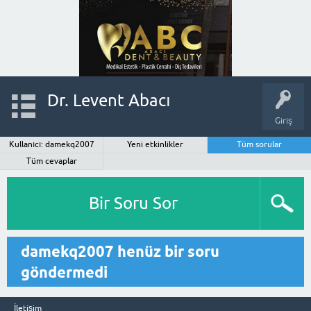
Dr. Levent Abacı
Giriş
Kullanıcı: damekq2007
Yeni etkinlikler
Tüm sorular
Tüm cevaplar
Bir Soru Sor
damekq2007 henüz bir soru
göndermedi
İletişim