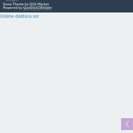
Snow Theme by
Q2A Market
Powered by
Question2Answer
Online doktora sor