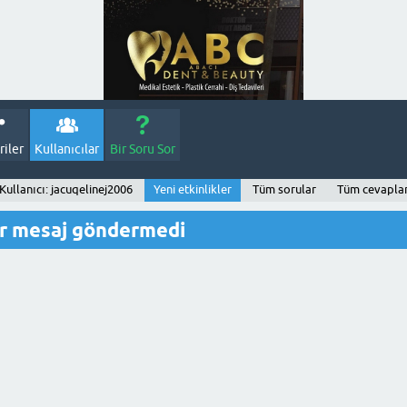
iler
Kullanıcılar
Bir Soru Sor
Kullanıcı: jacuqelinej2006
Yeni etkinlikler
Tüm sorular
Tüm cevapla
ir mesaj göndermedi