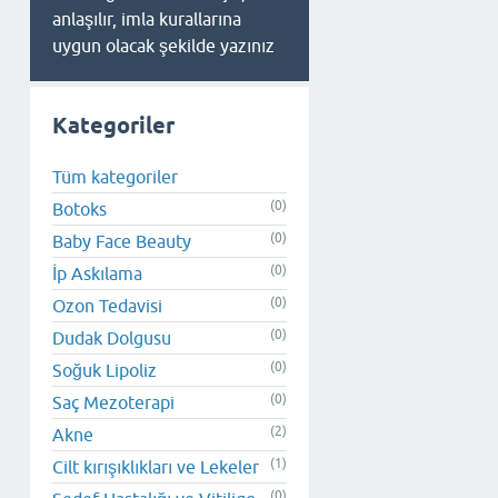
anlaşılır, imla kurallarına
uygun olacak şekilde yazınız
Kategoriler
Tüm kategoriler
(0)
Botoks
(0)
Baby Face Beauty
(0)
İp Askılama
(0)
Ozon Tedavisi
(0)
Dudak Dolgusu
(0)
Soğuk Lipoliz
(0)
Saç Mezoterapi
(2)
Akne
(1)
Cilt kırışıklıkları ve Lekeler
(0)