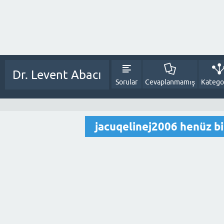
Dr. Levent Abacı
Sorular
Cevaplanmamış
Kategor
jacuqelinej2006 henüz b