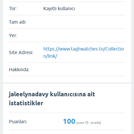
Tür:
Kayıtlı kullanıcı
Tam adı:
Yer:
https://www.taghwatches.to/Collectio
Site Adresi:
n/link/
Hakkında:
jaleelynadavy kullanıcısına ait
istatistikler
100
Puanları:
puan (
9
. sırada)