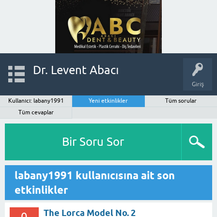
Dr. Levent Abacı
Giriş
Kullanıcı: labany1991
Yeni etkinlikler
Tüm sorular
Tüm cevaplar
Bir Soru Sor
labany1991 kullanıcısına ait son
etkinlikler
The Lorca Model No. 2
0