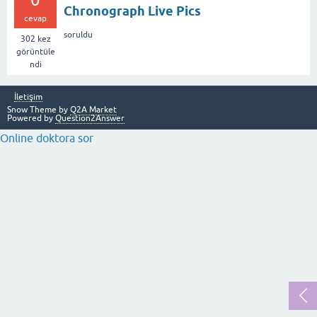
Chronograph Live Pics
cevap
soruldu
302
kez
görüntüle
ndi
İletişim
Snow Theme by
Q2A Market
Powered by
Question2Answer
Online doktora sor