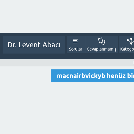
Dr. Levent Abacı
Sorular
Cevaplanmamış
Kategor
macnairbvickyb henüz bi