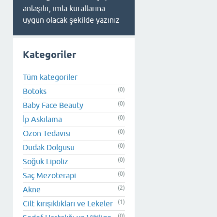
anlaşılır, imla kurallarına
uygun olacak şekilde yazınız
Kategoriler
Tüm kategoriler
(0)
Botoks
(0)
Baby Face Beauty
(0)
İp Askılama
(0)
Ozon Tedavisi
(0)
Dudak Dolgusu
(0)
Soğuk Lipoliz
(0)
Saç Mezoterapi
(2)
Akne
(1)
Cilt kırışıklıkları ve Lekeler
(0)