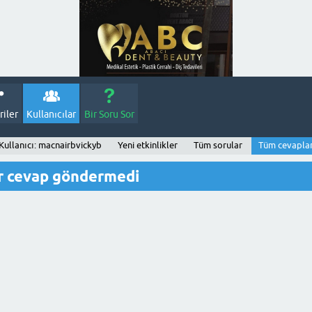
iler
Kullanıcılar
Bir Soru Sor
Kullanıcı: macnairbvickyb
Yeni etkinlikler
Tüm sorular
Tüm cevapla
r cevap göndermedi