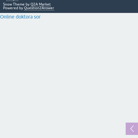
Snow Theme by
Q2A Market
Powered by
Question2Answer
Online doktora sor