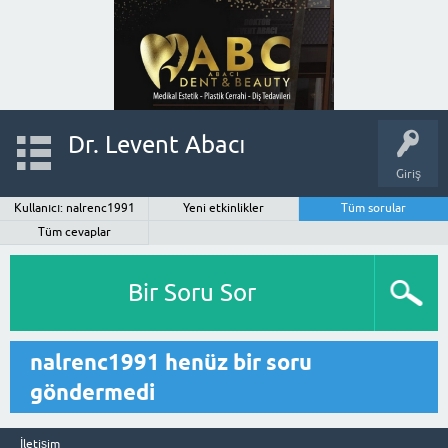
Dr. Levent Abacı
Giriş
Kullanıcı: nalrenc1991
Yeni etkinlikler
Tüm sorular
Tüm cevaplar
Bir Soru Sor
nalrenc1991 henüz bir soru
göndermedi
İletişim