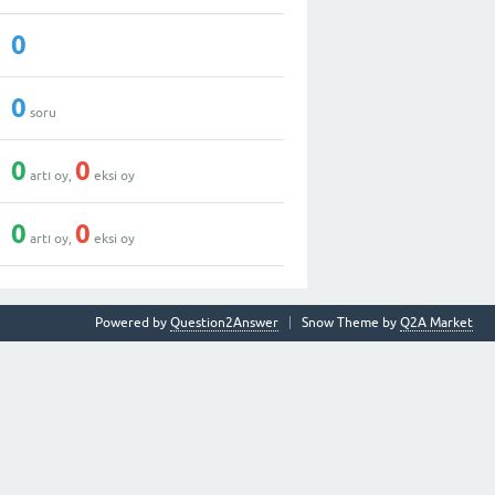
0
0
soru
0
0
artı oy,
eksi oy
0
0
artı oy,
eksi oy
Powered by
Question2Answer
Snow Theme by
Q2A Market