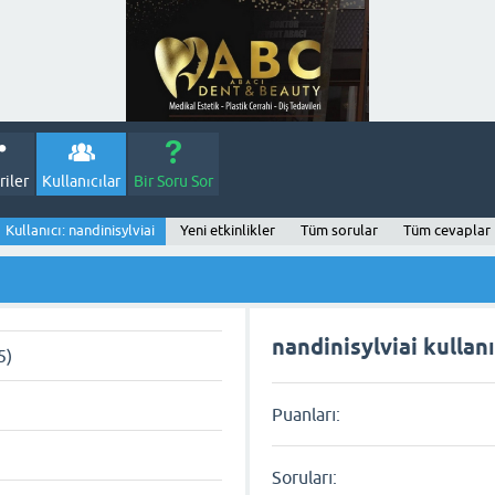
iler
Kullanıcılar
Bir Soru Sor
Kullanıcı: nandinisylviai
Yeni etkinlikler
Tüm sorular
Tüm cevaplar
nandinisylviai kullanı
5)
Puanları:
Soruları: