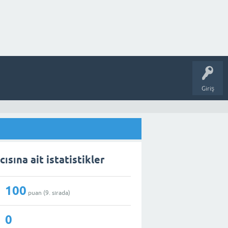
Giriş
cısına ait istatistikler
100
puan (
9
. sırada)
0