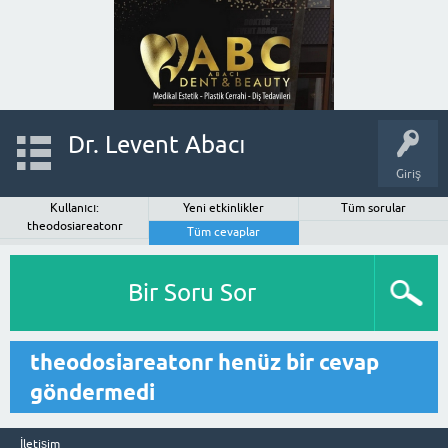
Dr. Levent Abacı
Giriş
Kullanıcı:
Yeni etkinlikler
Tüm sorular
theodosiareatonr
Tüm cevaplar
Bir Soru Sor
theodosiareatonr henüz bir cevap
göndermedi
İletişim