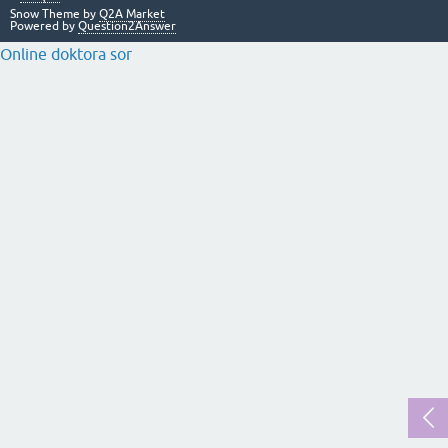
Snow Theme by
Q2A Market
Powered by
Question2Answer
Online doktora sor