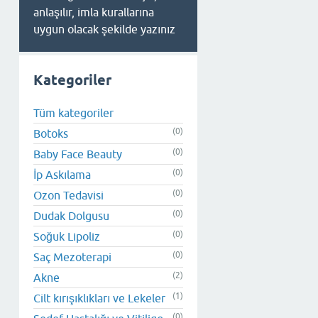
anlaşılır, imla kurallarına
uygun olacak şekilde yazınız
Kategoriler
Tüm kategoriler
(0)
Botoks
(0)
Baby Face Beauty
(0)
İp Askılama
(0)
Ozon Tedavisi
(0)
Dudak Dolgusu
(0)
Soğuk Lipoliz
(0)
Saç Mezoterapi
(2)
Akne
(1)
Cilt kırışıklıkları ve Lekeler
(0)