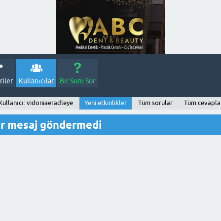
iler
Kullanıcılar
Bir Soru Sor
Kullanıcı: vidoniaeradleye
Yeni etkinlikler
Tüm sorular
Tüm cevapla
ir mesaj göndermedi