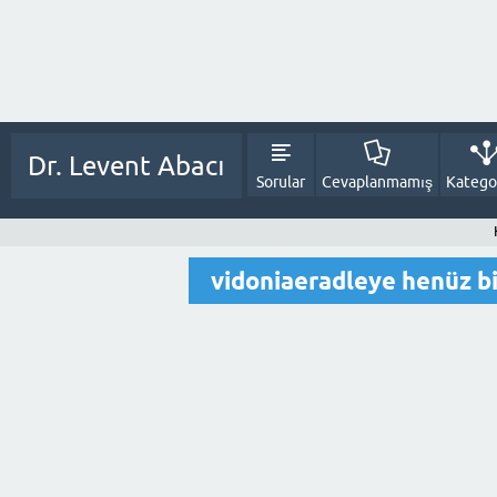
Dr. Levent Abacı
Sorular
Cevaplanmamış
Kategor
vidoniaeradleye henüz b