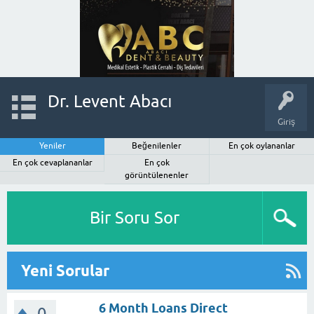
Dr. Levent Abacı
Giriş
Yeniler
Beğenilenler
En çok oylananlar
En çok cevaplananlar
En çok
görüntülenenler
Bir Soru Sor
Yeni Sorular
6 Month Loans Direct
0