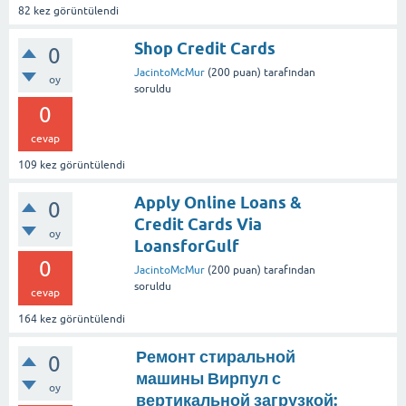
82
kez görüntülendi
Shop Credit Cards
0
JacintoMcMur
(
200
puan)
tarafından
oy
soruldu
0
cevap
109
kez görüntülendi
Apply Online Loans &
0
Credit Cards Via
oy
LoansforGulf
0
JacintoMcMur
(
200
puan)
tarafından
soruldu
cevap
164
kez görüntülendi
Ремонт стиральной
0
машины Вирпул с
oy
вертикальной загрузкой: