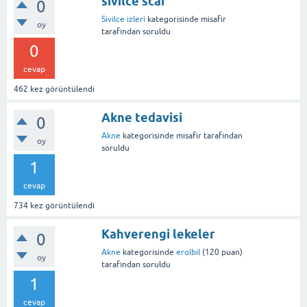
sivilce scar
0
Sivilce izleri
kategorisinde
misafir
oy
tarafından
soruldu
0
cevap
462
kez görüntülendi
Akne tedavisi
0
Akne
kategorisinde
misafir
tarafından
oy
soruldu
1
cevap
734
kez görüntülendi
Kahverengi lekeler
0
Akne
kategorisinde
erolbil
(
120
puan)
oy
tarafından
soruldu
1
cevap