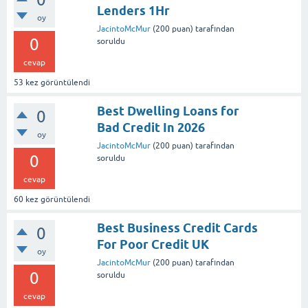
Lenders 1Hr
oy
JacintoMcMur
(
200
puan)
tarafından
0
soruldu
cevap
53
kez görüntülendi
Best Dwelling Loans for
0
Bad Credit In 2026
oy
JacintoMcMur
(
200
puan)
tarafından
0
soruldu
cevap
60
kez görüntülendi
Best Business Credit Cards
0
For Poor Credit UK
oy
JacintoMcMur
(
200
puan)
tarafından
0
soruldu
cevap