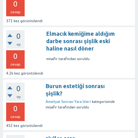
0
cevap
372
kez görüntülendi
Elmacık kemiğime aldığım
0
darbe sonrası şişlik eski
oy
haline nasıl döner
0
misafir
tarafından
soruldu
cevap
4.2k
kez görüntülendi
Burun estetiği sonrası
0
şişlik?
oy
Ameliyat Sonrası Yara İzleri
kategorisinde
0
misafir
tarafından
soruldu
cevap
452
kez görüntülendi