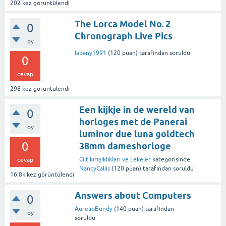
202
kez görüntülendi
The Lorca Model No. 2
0
Chronograph Live Pics
oy
labany1991
(
120
puan)
tarafından
soruldu
0
cevap
298
kez görüntülendi
Een kijkje in de wereld van
0
horloges met de Panerai
oy
luminor due luna goldtech
0
38mm dameshorloge
Cilt kırışıklıkları ve Lekeler
kategorisinde
cevap
NancyCallis
(
120
puan)
tarafından
soruldu
16.8k
kez görüntülendi
Answers about Computers
0
AurelioBundy
(
140
puan)
tarafından
oy
soruldu