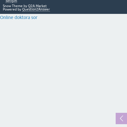
İletişim
Snow Theme by
Q2A Market
Powered by
Question2Answer
Online doktora sor